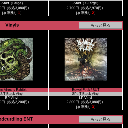
T-Shirt（Large）
T-Shirt（X-Large）
00円（税込3,080円）
2,700円（税込2,970円）
［在庫残り
1
］
［在庫残り
2
］
Vinyls
e Atrocity Exhibit
Bowel Fuck / BUT
S/T Black Vinyl
SPLIT Black Vinyl
EP Vinyl
LP Vinyl
00円（税込2,200円）
2,800円（税込3,080円）
［在庫残り
3
］
odcurdling ENT