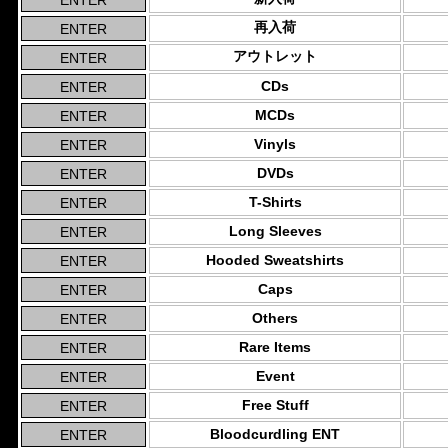
再入荷
アウトレット
CDs
MCDs
Vinyls
DVDs
T-Shirts
Long Sleeves
Hooded Sweatshirts
Caps
Others
Rare Items
Event
Free Stuff
Bloodcurdling ENT