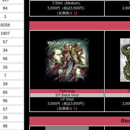
T-Shirt（Medium）
84
5,000円（税込5,500円）
2,8
［在庫残り
1
］
1
8258
1907
57
34
66
16
7
39
Pathology
Th
85
S/T Balck Vinyl
LP Vinyl
96
3,500円（税込3,850円）
2,0
［在庫残り
4
］
57
26
Blo
96