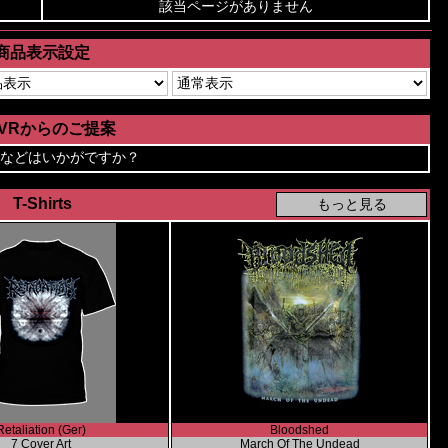
該当ページがありません
商品表示設定
AVRからのご提案
などはいかがですか？
T-Shirts
Retaliation (Ger)
Bloodshed
7 Cover Art
March Of The Undead