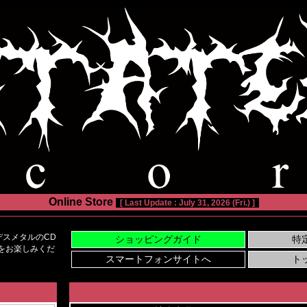
Online Store
[ Last Update : July 31, 2026 (Fri.) ]
スメタルのCD
い物をお楽しみくだ