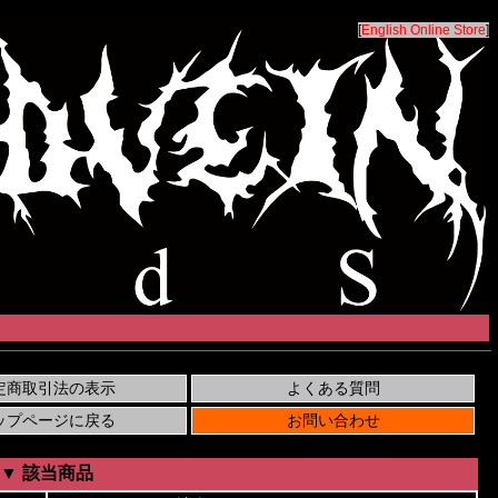
[
English Online Store
]
▼ 該当商品