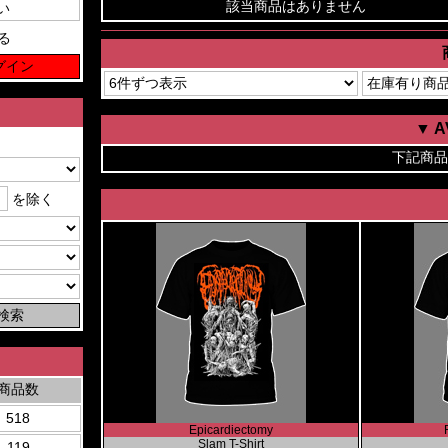
該当商品はありません
る
▼ 
下記商品
を除く
商品数
518
Epicardiectomy
Slam T-Shirt
119