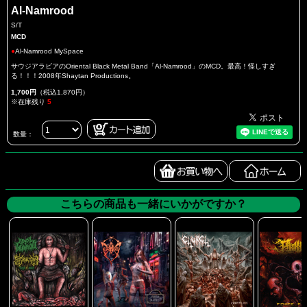
Al-Namrood
S/T
MCD
●
Al-Namrood MySpace
サウジアラビアのOriental Black Metal Band「Al-Namrood」のMCD。最高！怪しすぎ
る！！！2008年Shaytan Productions。
1,700円
（税込1,870円）
※在庫残り
5
数量：
こちらの商品も一緒にいかがですか？