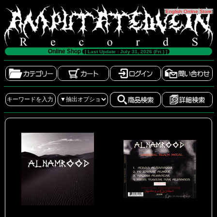
[
English Online Store
]
Online Shop
[ Last Update : July 31, 2026 (Fri.) ]