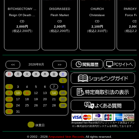
BITCHSECTOMY ...
DISGRASEED
CHURCH
PAROXYS
Reign Of Death ...
Flesh Market
Christslave
Force Fe
CD
CD
CD
CD
2,000円
2,000円
2,100円
2,000
（税込2,200円）
（税込2,200円）
（税込2,310円）
（税込2,2
.
.
.
.
Amputated Vein Recordsのクレジットカード決済はイプシ
休業日
ロン株式会社の決済代行システムを利用しております。
© 2002 - 2026
Amputated Vein Records
.
All rights reserved.