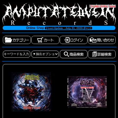
[
English Online Store
]
Online Shop
[ Last Update : July 31, 2026 (Fri.) ]