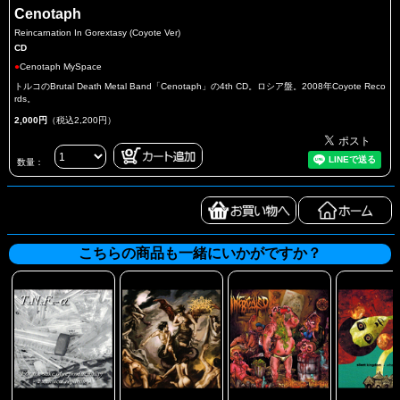
Cenotaph
Reincarnation In Gorextasy (Coyote Ver)
CD
●
Cenotaph MySpace
トルコのBrutal Death Metal Band「Cenotaph」の4th CD。ロシア盤。2008年Coyote Reco
rds。
2,000円
（税込2,200円）
数量：
こちらの商品も一緒にいかがですか？