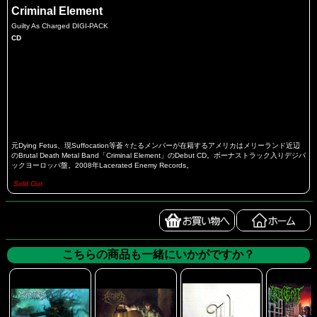
Criminal Element
Guilty As Charged DIGI-PACK
CD
元Dying Fetus、現Suffocation等蒼々たるメンバーが在籍するアメリカはメリーランド近辺
のBrutal Death Metal Band「Criminal Element」のDebut CD。ボーナストラック入りデジパ
ックヨーロッパ盤。2008年Lacerated Enemy Records。
Sold Out
こちらの商品も一緒にいかがですか？