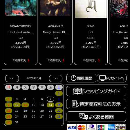
MISANTHROPY
ACRANIUS
KING
ASILE
The Ever-Crushi ...
Mercy Denied DI ...
S/T
The Unconse
CD
CD
CD-R
CD
3,000円
2,700円
2,200円
2,000
（税込3,300円）
（税込2,970円）
（税込2,420円）
（税込2,2
※在庫残り
1
※在庫残り
1
※在庫残り
3
※在庫残