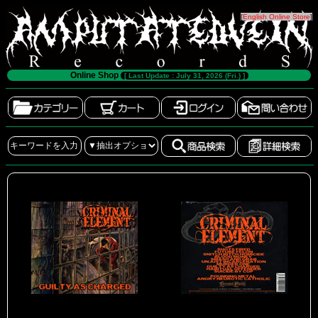
[
English Online Store
]
Online Shop
[ Last Update : July 31, 2026 (Fri.) ]