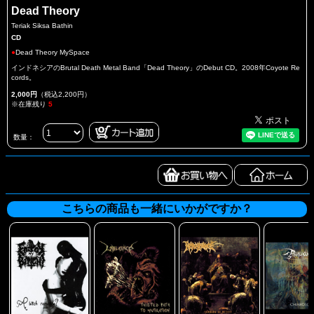
Dead Theory
Teriak Siksa Bathin
CD
●
Dead Theory MySpace
インドネシアのBrutal Death Metal Band「Dead Theory」のDebut CD。2008年Coyote Re
cords。
2,000円
（税込2,200円）
※在庫残り
5
数量：
こちらの商品も一緒にいかがですか？