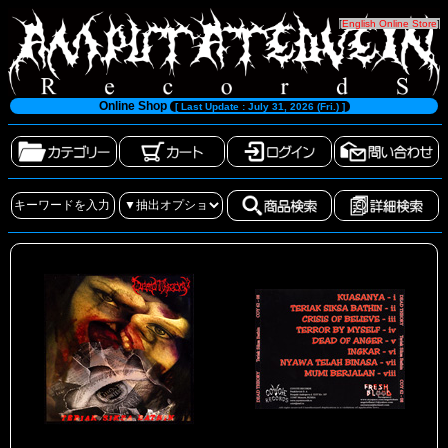
[
English Online Store
]
Online Shop
[ Last Update : July 31, 2026 (Fri.) ]