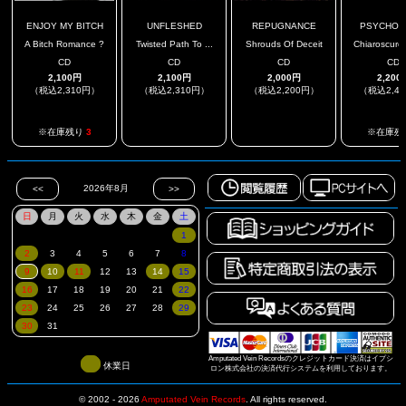
ENJOY MY BITCH
UNFLESHED
REPUGNANCE
PSYCHOB
A Bitch Romance ?
Twisted Path To ...
Shrouds Of Deceit
Chiaroscuro 
CD
CD
CD
CD
2,100円
2,100円
2,000円
2,200
（税込2,310円）
（税込2,310円）
（税込2,200円）
（税込2,4
.
.
※在庫残り
3
※在庫残
Amputated Vein Recordsのクレジットカード決済はイプシ
休業日
ロン株式会社の決済代行システムを利用しております。
© 2002 - 2026
Amputated Vein Records
.
All rights reserved.