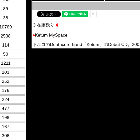
89
38
※在庫残り
4
10769
●
Ketum MySpace
2538
トルコのDeathcore Band「Ketum」のDebut CD。2007年
114
50
1211
203
252
176
224
477
198
167
306