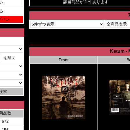
該当商品が
1
件あります
る
Ketum - 
を除く
Front
B
商品数
672
156