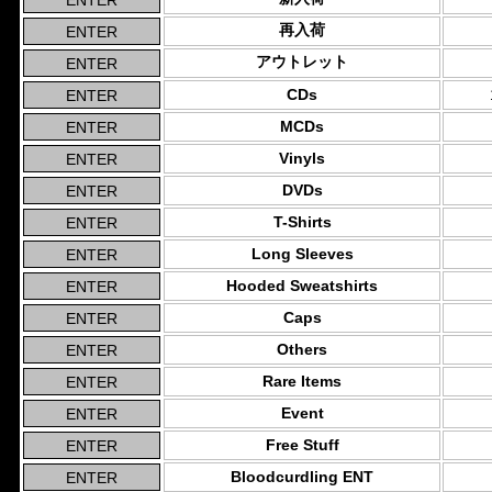
再入荷
アウトレット
CDs
MCDs
Vinyls
DVDs
T-Shirts
Long Sleeves
Hooded Sweatshirts
Caps
Others
Rare Items
Event
Free Stuff
Bloodcurdling ENT