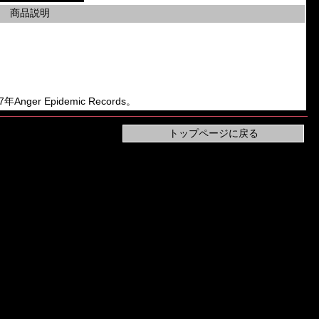
商品説明
Anger Epidemic Records。