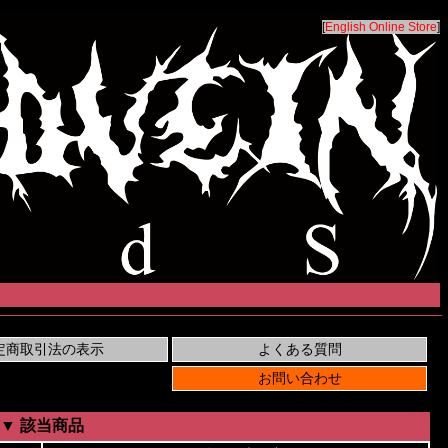
[
English Online Store
]
▼ 該当商品