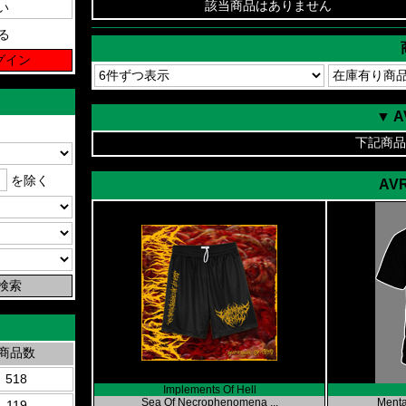
該当商品はありません
る
▼ 
下記商品
を除く
AVR
商品数
518
Implements Of Hell
Sea Of Necrophenomena ...
Menta
119