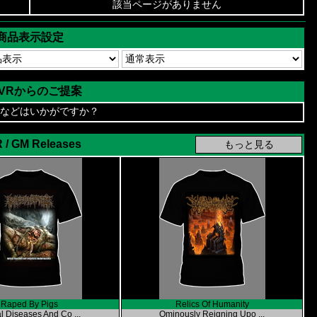
該当ページがありません
商品表示設定
AVRからのご提案
などはいかがですか？
 / GM Releases
Raped By Pigs
Relics Of Humanity
l Diseases And Co ...
Ominously Reigning Upo ...