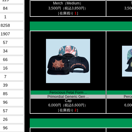
Merch（Medium）
84
3,500円（税込3,850円）
3,5
［在庫残り
1
］
1
8258
1907
57
34
66
16
7
39
Ferocious Fetal Form ...
85
Primordial Generic Gen ...
Perce
Cap
96
6,000円（税込6,600円）
6,0
［在庫残り
2
］
57
26
96