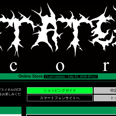
Online Store
[ Last Update : July 31, 2026 (Fri.) ]
スメタルのCD
い物をお楽しみくだ