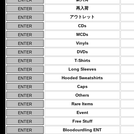
再入荷
アウトレット
CDs
MCDs
Vinyls
DVDs
T-Shirts
Long Sleeves
Hooded Sweatshirts
Caps
Others
Rare Items
Event
Free Stuff
Bloodcurdling ENT