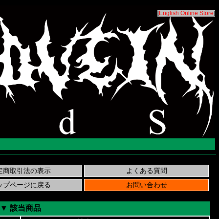
[
English Online Store
]
▼ 該当商品