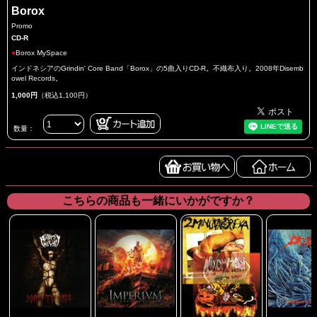
Borox
Promo
CD-R
●
Borox MySpace
インドネシアのGrindin' Core Band「Borox」の5曲入りCD-R。不織布入り。2008年Disemb
owel Records。
1,000円
（税込1,100円）
数量：
こちらの商品も一緒にいかがですか？