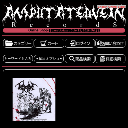
[
English Online Store
]
Online Shop
[ Last Update : July 31, 2026 (Fri.) ]