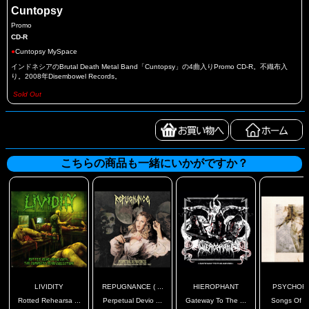
Cuntopsy
Promo
CD-R
●
Cuntopsy MySpace
インドネシアのBrutal Death Metal Band「Cuntopsy」の4曲入りPromo CD-R。不織布入
り。2008年Disembowel Records。
Sold Out
こちらの商品も一緒にいかがですか？
LIVIDITY
REPUGNANCE ( ...
HIEROPHANT
PSYCHOFA
Rotted Rehearsa ...
Perpetual Devio ...
Gateway To The ...
Songs Of Fai