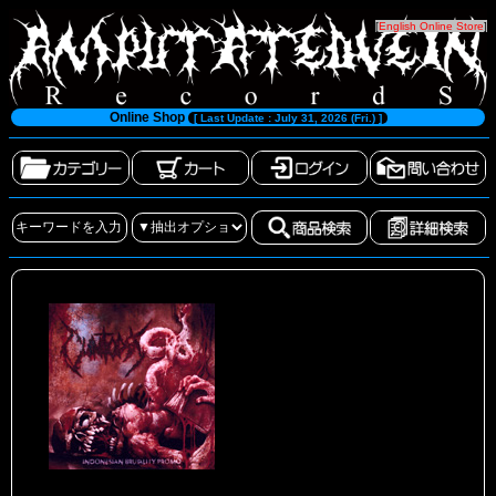
[
English Online Store
]
Online Shop
[ Last Update : July 31, 2026 (Fri.) ]