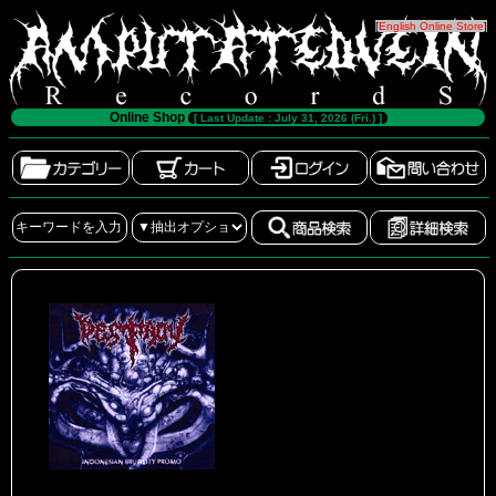
[
English Online Store
]
Online Shop
[ Last Update : July 31, 2026 (Fri.) ]