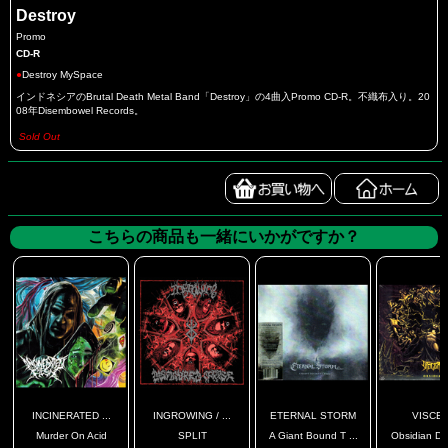
Destroy
Promo
CD-R
●
Destroy MySpace
インドネシアのBrutal Death Metal Band「Destroy」の4曲入Promo CD-R。不織布入り。20
08年Disembowel Records。
Sold Out
こちらの商品も一緒にいかがですか？
INCINERATED ...
INGROWING / ...
ETERNAL STORM
VISCE
Murder On Acid
SPLIT
A Giant Bound T ...
Obsidian DIG