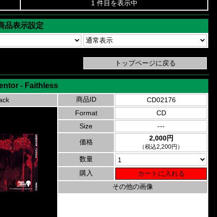
1 件目を表示中
商品表示設定
ntor - Faithless
商品ID
ack
CD02176
Format
CD
Size
---
2,000円
価格
（税込2,200円）
数量
購入
その他の画像