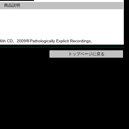
商品説明
CD。2009年Pathologically Explicit Recordings。