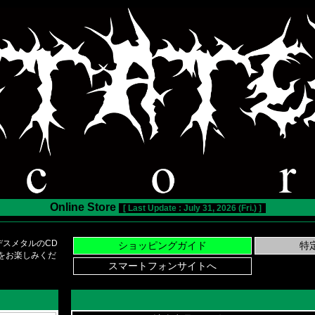
Online Store
[ Last Update : July 31, 2026 (Fri.) ]
スメタルのCD
い物をお楽しみくだ