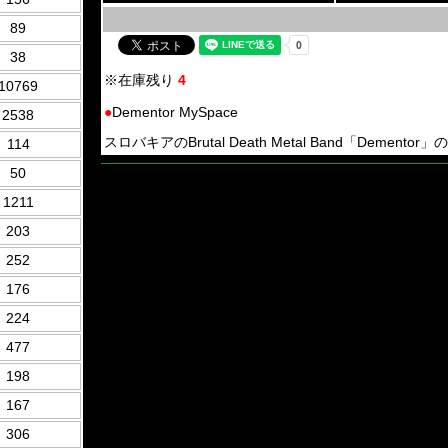
89
38
※在庫残り
4
10769
●
Dementor MySpace
2538
スロバキアのBrutal Death Metal Band「Dementor」の6th 
114
50
1211
203
252
176
224
477
198
167
306