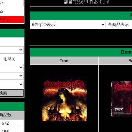
該当商品が
1
件あります
る
Deme
を除く
Front
B
商品数
672
156