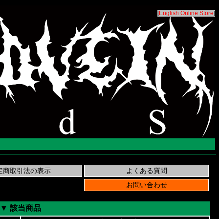
[
English Online Store
]
▼ 該当商品