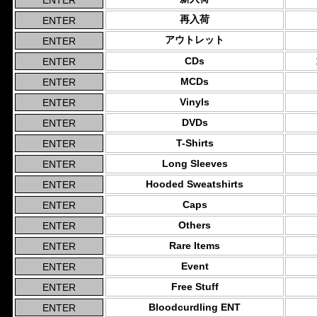
再入荷
アウトレット
CDs
MCDs
Vinyls
DVDs
T-Shirts
Long Sleeves
Hooded Sweatshirts
Caps
Others
Rare Items
Event
Free Stuff
Bloodcurdling ENT