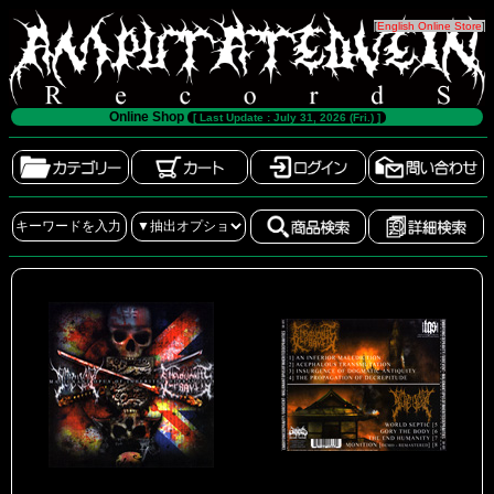
[
English Online Store
]
Online Shop
[ Last Update : July 31, 2026 (Fri.) ]