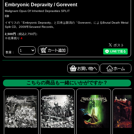
Embryonic Depravity / Gorevent
Malignant Opus Of Inherited Depravities SPLIT
CD
イギリスの「Embryonic Depravity」と日本は新潟の「Gorevent」によるBrutal Death Metal
Split CD。2009年Sevared Records。
2,500円
（税込2,750円）
※在庫残り
4
数量：
こちらの商品も一緒にいかがですか？