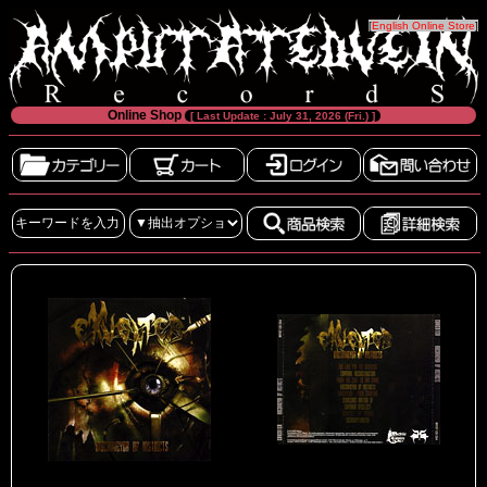
[
English Online Store
]
Online Shop
[ Last Update : July 31, 2026 (Fri.) ]