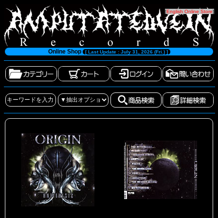
[
English Online Store
]
Online Shop
[ Last Update : July 31, 2026 (Fri.) ]