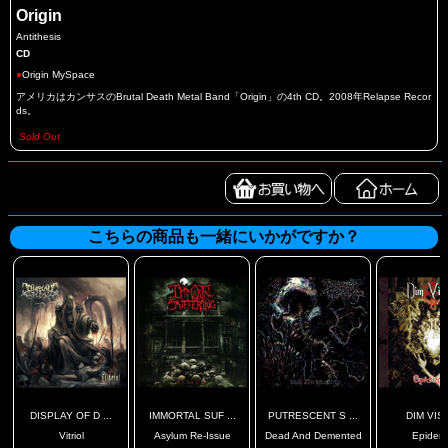
Origin
Antithesis
CD
●
Origin MySpace
アメリカはカンサスのBrutal Death Metal Band「Origin」の4th CD。2008年Relapse Recor
ds。
Sold Out
こちらの商品も一緒にいかがですか？
DISPLAY OF D ...
IMMORTAL SUF ...
PUTRESCENT S ...
DIM VIS
Vitriol
Asylum Re-Issue
Dead And Demented
Epiderm