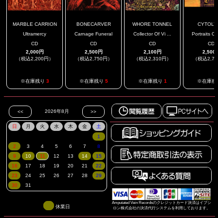
MARBLE CARRION
BONECARVER
WHORE TONNEL
CYTOLY
Ultramercy
Carnage Funeral
Collector Of Vi ...
Portraits Of
CD
CD
CD
CD
2,000円
2,500円
2,100円
2,500
（税込2,200円）
（税込2,750円）
（税込2,310円）
（税込2,7
※在庫残り
3
※在庫残り
5
※在庫残り
1
※在庫残
Amputated Vein Recordsのクレジットカード決済はイプシ
休業日
ロン株式会社の決済代行システムを利用しております。