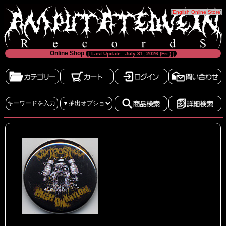
[
English Online Store
]
Online Shop
[ Last Update : July 31, 2026 (Fri.) ]