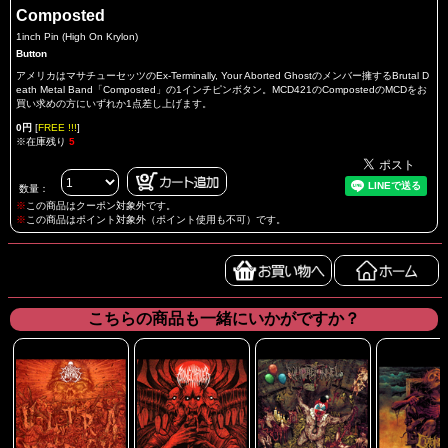
Composted
1inch Pin (High On Krylon)
Button
アメリカはマサチューセッツのEx-Terminally, Your Aborted Ghostのメンバー擁するBrutal D
eath Metal Band「Composted」の1インチピンボタン。MCD421のCompostedのMCDをお
買い求めの方にいずれか1点差し上げます。
0円
[
FREE !!!
]
※在庫残り
5
数量：
※
この商品はクーポン対象外です。
※
この商品はポイント対象外（ポイント使用も不可）です。
こちらの商品も一緒にいかがですか？