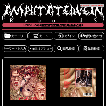
[
English Online Store
]
Online Shop
[ Last Update : July 31, 2026 (Fri.) ]