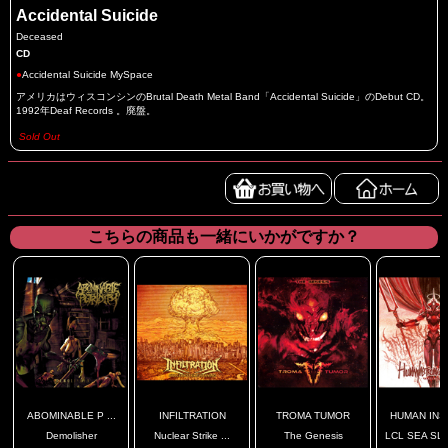
Accidental Suicide
Deceased
CD
●
Accidental Suicide MySpace
アメリカはウィスコンシンのBrutal Death Metal Band「Accidental Suicide」のDebut CD。
1992年Deaf Records 。廃盤。
Sold Out
こちらの商品も一緒にいかがですか？
ABOMINABLE P ...
INFILTRATION
TROMA TUMOR
HUMAN INST
Demolisher
Nuclear Strike ...
The Genesis
LCL SEA SL