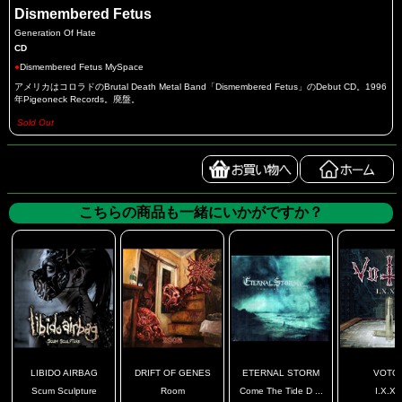
Dismembered Fetus
Generation Of Hate
CD
●
Dismembered Fetus MySpace
アメリカはコロラドのBrutal Death Metal Band「Dismembered Fetus」のDebut CD。1996
年Pigeoneck Records。廃盤。
Sold Out
こちらの商品も一緒にいかがですか？
LIBIDO AIRBAG
DRIFT OF GENES
ETERNAL STORM
VOTO
Scum Sculpture
Room
Come The Tide D ...
I.X.X.I