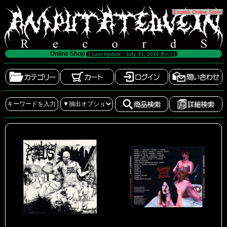
[
English Online Store
]
Online Shop
[ Last Update : July 31, 2026 (Fri.) ]