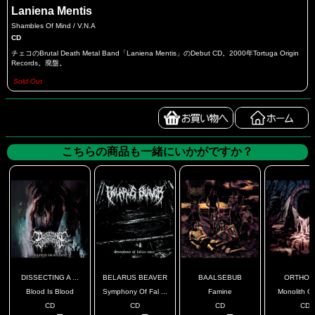
Laniena Mentis
Shambles Of Mind / V.N.A
CD
チェコのBrutal Death Metal Band「Laniena Mentis」のDebut CD。2000年Tortuga Origin
Records。廃盤。
Sold Out
こちらの商品も一緒にいかがですか？
DISSECTING A ...
BELARUS BEAVER
BAALSEBUB
ORTHOS
Blood Is Blood
Symphony Of Fal ...
Famine
Monolith O
CD
CD
CD
CD