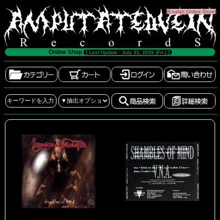
[
English Online Store
]
Online Shop
[ Last Update : July 31, 2026 (Fri.) ]