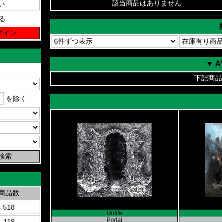
該当商品はありません
る
▼ 
下記商品
を除く
商品数
518
Unlife
Portal
119