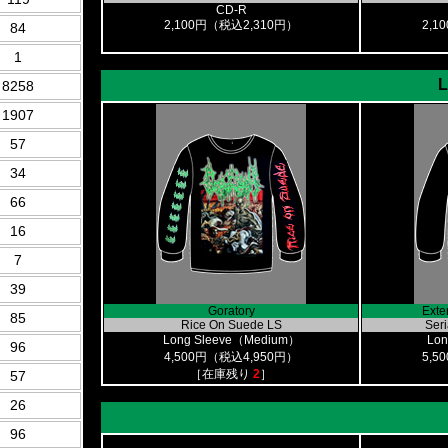
CD-R
2,100円（税込2,310円）
2,1
84
1
L
8258
1907
57
34
66
16
7
39
Goratory
Exte
85
Rice On Suede LS
Seri
Long Sleeve（Medium）
Lon
96
4,500円（税込4,950円）
5,5
［在庫残り
2
］
57
26
96