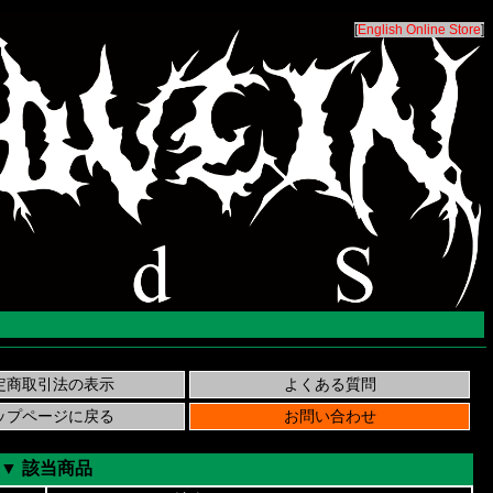
[
English Online Store
]
▼ 該当商品