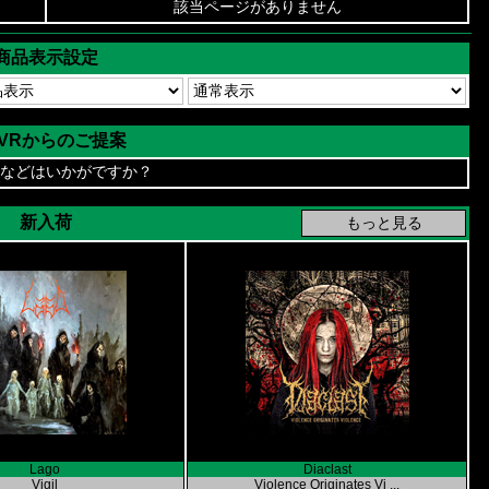
該当ページがありません
商品表示設定
AVRからのご提案
などはいかがですか？
新入荷
Lago
Diaclast
Vigil
Violence Originates Vi ...