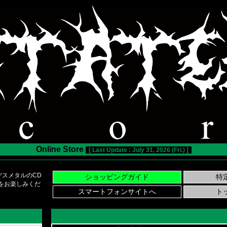
Online Store
[ Last Update : July 31, 2026 (Fri.) ]
スメタルのCD
い物をお楽しみくだ