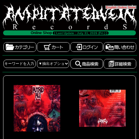
[
English Online Store
]
Online Shop
[ Last Update : July 31, 2026 (Fri.) ]