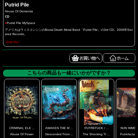
Putrid Pile
House Of Dementia
CD
●
Putrid Pile MySpace
アメリカはウィスコンシンのBrutal Death Metal Band「Purtid Pile」の3rd CD。2009年Sev
ared Records。
Sold Out
こちらの商品も一緒にいかがですか？
CRIMINAL ELE ...
AWAKEN THE M ...
PUTREFUCK / ...
NUN IMMOL
Abuse Of Power
Descended From ...
The Shocking Tr ...
Putrefacta R