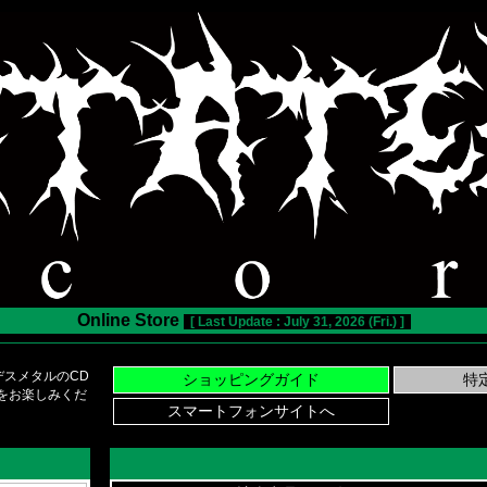
Online Store
[ Last Update : July 31, 2026 (Fri.) ]
スメタルのCD
い物をお楽しみくだ