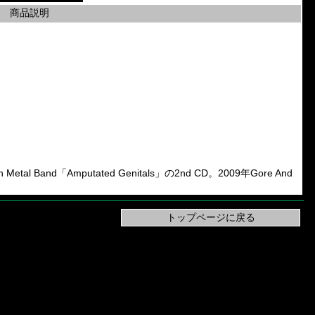
商品説明
tal Band「Amputated Genitals」の2nd CD。2009年Gore And