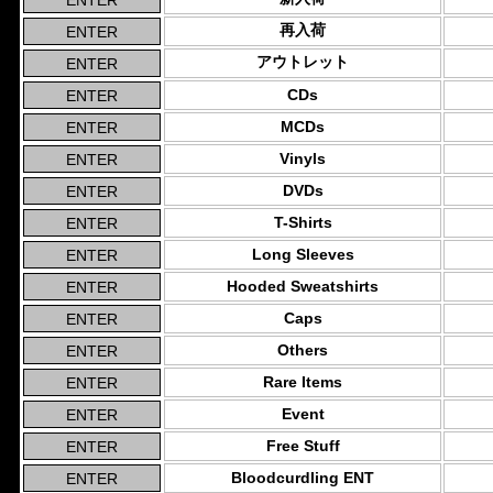
再入荷
アウトレット
CDs
MCDs
Vinyls
DVDs
T-Shirts
Long Sleeves
Hooded Sweatshirts
Caps
Others
Rare Items
Event
Free Stuff
Bloodcurdling ENT