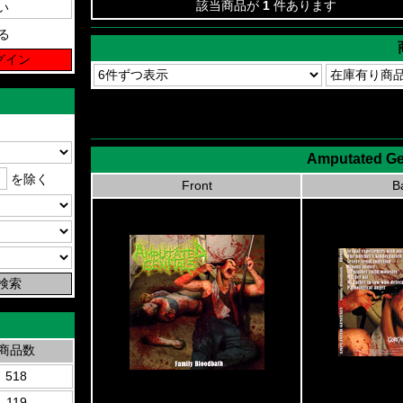
該当商品が
1
件あります
る
Amputated Gen
を除く
Front
B
商品数
518
119