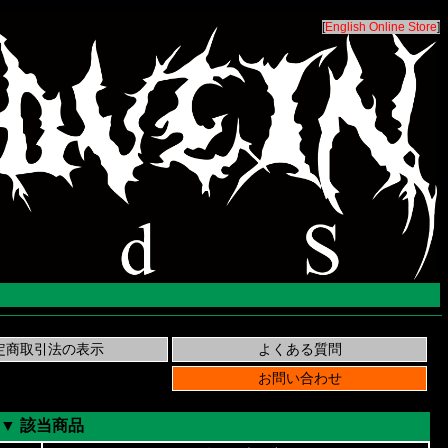
[
English Online Store
]
▼ 該当商品