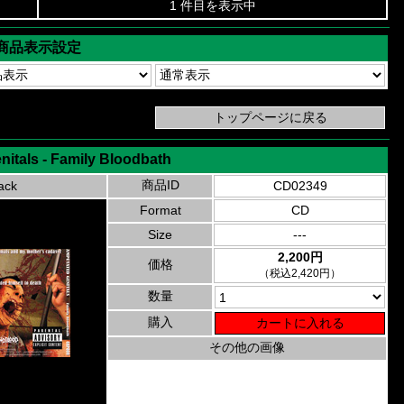
1 件目を表示中
商品表示設定
itals - Family Bloodbath
商品ID
ack
CD02349
Format
CD
Size
---
2,200円
価格
（税込2,420円）
数量
購入
その他の画像