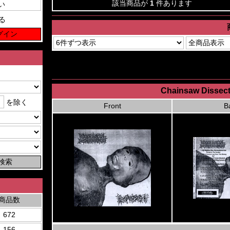
該当商品が
1
件あります
る
Chainsaw Dissect
を除く
Front
B
商品数
672
156