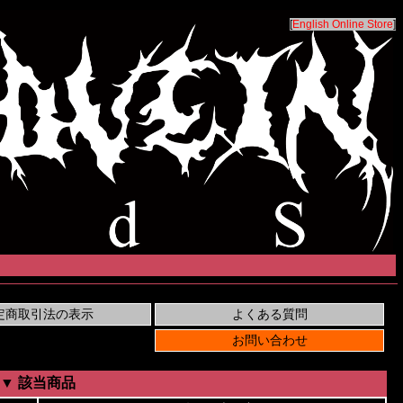
[
English Online Store
]
▼ 該当商品