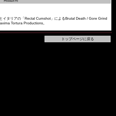
商品説明
アの「Rectal Cumshot」によるBrutal Death / Gore Grind
 Tortura Productions。