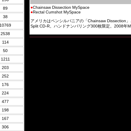
●
Chainsaw Dissection MySpace
89
●
Rectal Cumshot MySpace
38
アメリカはペンシルバニアの「Chainsaw Dissection」とイタリ
10769
Split CD-R。ハンドナンバリング300枚限定。2008年Maxima
2538
114
50
1211
203
252
176
224
477
198
167
306