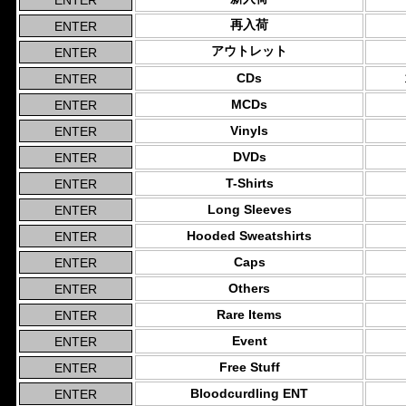
再入荷
アウトレット
CDs
MCDs
Vinyls
DVDs
T-Shirts
Long Sleeves
Hooded Sweatshirts
Caps
Others
Rare Items
Event
Free Stuff
Bloodcurdling ENT