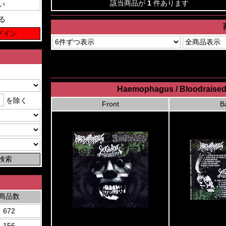
該当商品が
1
件あります
る
Haemophagus / Bloodraised 
を除く
Front
B
商品数
672
156