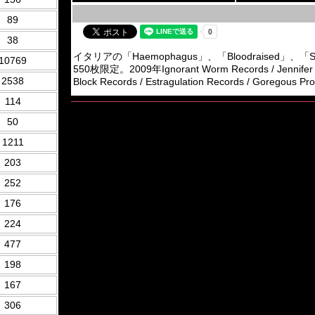
89
38
イタリアの「Haemophagus」、「Bloodraised」、「Sick Bo
10769
550枚限定。2009年Ignorant Worm Records / Jennifer Gri
2538
Block Records / Estragulation Records / Goregous Pro
114
50
1211
203
252
176
224
477
198
167
306