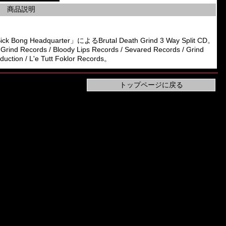
商品説明
ng Headquarter」によるBrutal Death Grind 3 Way Split CD。
nd Records / Bloody Lips Records / Sevared Records / Grind
duction / L'e Tutt Foklor Records。