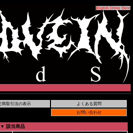
[
English Online Store
]
▼ 該当商品