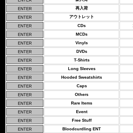
再入荷
アウトレット
CDs
MCDs
Vinyls
DVDs
T-Shirts
Long Sleeves
Hooded Sweatshirts
Caps
Others
Rare Items
Event
Free Stuff
Bloodcurdling ENT