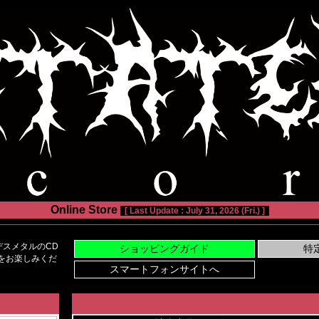
Online Store
[ Last Update : July 31, 2026 (Fri.) ]
スメタルのCD
い物をお楽しみくだ