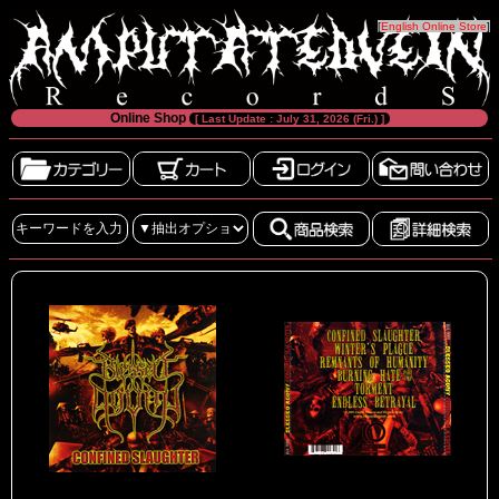
[
English Online Store
]
Online Shop
[ Last Update : July 31, 2026 (Fri.) ]