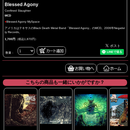
Blessed Agony
Confined Slaughter
MCD
●
Blessed Agony MySpace
アメリカはテキサスのBlack Death Metal Band「Blessed Agony」のMCD。2006年Negativi
ty Records。
1,700円
（税込1,870円）
数量：
こちらの商品も一緒にいかがですか？