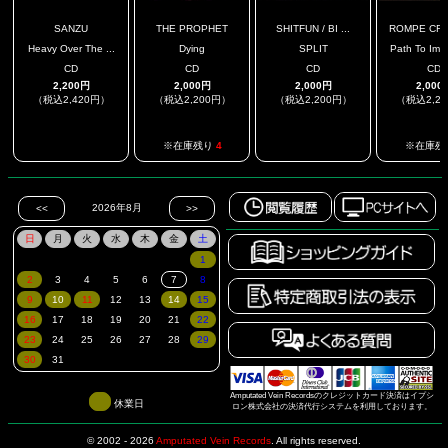
SANZU
THE PROPHET
SHITFUN / BI ...
ROMPE CR
Heavy Over The ...
Dying
SPLIT
Path To Immo
CD
CD
CD
CD
2,200円
2,000円
2,000円
2,000
（税込2,420円）
（税込2,200円）
（税込2,200円）
（税込2,2
.
.
※在庫残り
4
※在庫残
Amputated Vein Recordsのクレジットカード決済はイプシ
休業日
ロン株式会社の決済代行システムを利用しております。
© 2002 - 2026
Amputated Vein Records
.
All rights reserved.