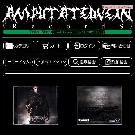
[
English Online Store
]
Online Shop
[ Last Update : July 31, 2026 (Fri.) ]