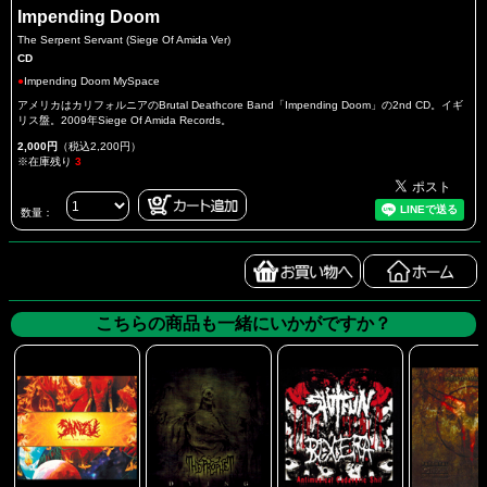
Impending Doom
The Serpent Servant (Siege Of Amida Ver)
CD
●
Impending Doom MySpace
アメリカはカリフォルニアのBrutal Deathcore Band「Impending Doom」の2nd CD。イギ
リス盤。2009年Siege Of Amida Records。
2,000円
（税込2,200円）
※在庫残り
3
数量：
こちらの商品も一緒にいかがですか？