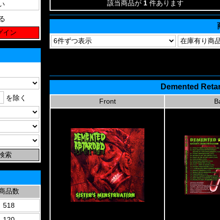
該当商品が
1
件あります
る
Demented Retard
を除く
Front
B
商品数
518
120