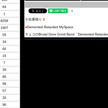
84
1
※在庫残り
2
8258
●
Demented Retarded MySpace
1907
チェコのBrutal Gore Grind Band「Demented Retard
55
34
66
16
7
39
85
96
57
26
96