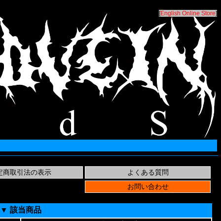
[
English Online Store
]
▼ 該当商品