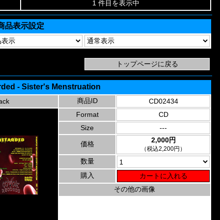
1 件目を表示中
商品表示設定
ed - Sister's Menstruation
商品ID
ack
CD02434
Format
CD
Size
---
2,000円
価格
（税込2,200円）
数量
購入
その他の画像