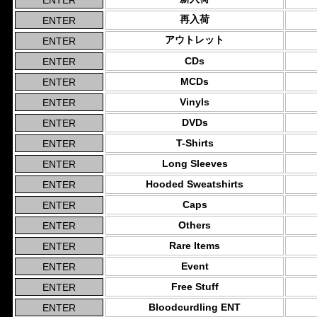
再入荷
アウトレット
CDs
MCDs
Vinyls
DVDs
T-Shirts
Long Sleeves
Hooded Sweatshirts
Caps
Others
Rare Items
Event
Free Stuff
Bloodcurdling ENT