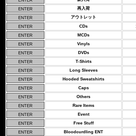
再入荷
アウトレット
CDs
MCDs
Vinyls
DVDs
T-Shirts
Long Sleeves
Hooded Sweatshirts
Caps
Others
Rare Items
Event
Free Stuff
Bloodcurdling ENT