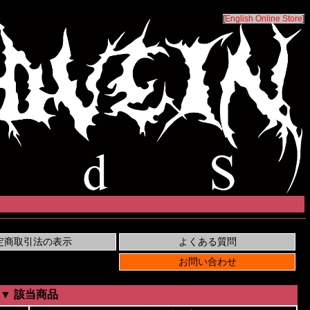
[
English Online Store
]
▼ 該当商品