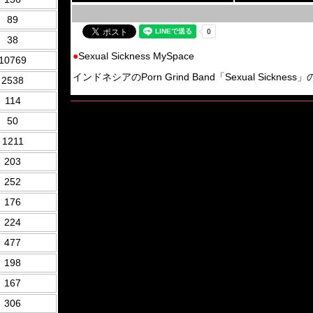
89
38
●
Sexual Sickness MySpace
10769
インドネシアのPorn Grind Band「Sexual Sickness」の
2538
114
50
1211
203
252
176
224
477
198
167
306