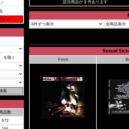
該当商品が
1
件あります
る
Sexual Sick
を除く
Front
B
商品数
672
156