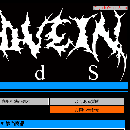
[
English Online Store
]
▼ 該当商品