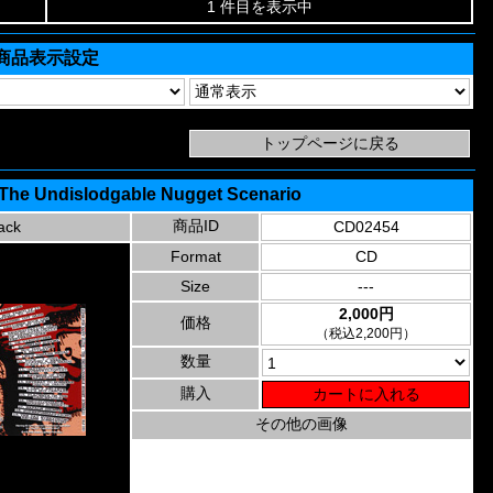
1 件目を表示中
商品表示設定
 The Undislodgable Nugget Scenario
商品ID
ack
CD02454
Format
CD
Size
---
2,000円
価格
（税込2,200円）
数量
購入
その他の画像