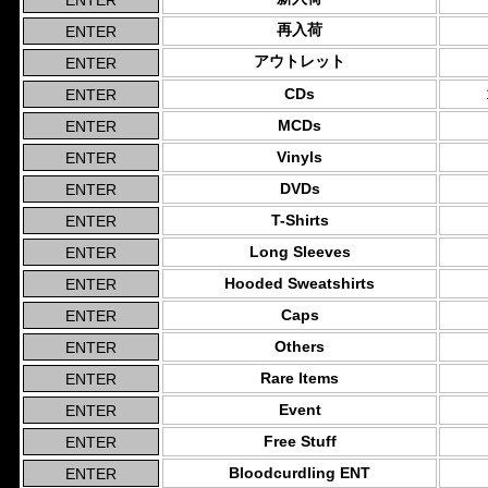
再入荷
アウトレット
CDs
MCDs
Vinyls
DVDs
T-Shirts
Long Sleeves
Hooded Sweatshirts
Caps
Others
Rare Items
Event
Free Stuff
Bloodcurdling ENT