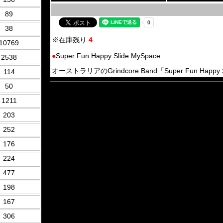
89
38
※在庫残り
4
10769
●
Super Fun Happy Slide MySpace
2538
オーストラリアのGrindcore Band「Super Fun Happy Sli
114
50
1211
203
252
176
224
477
198
167
306