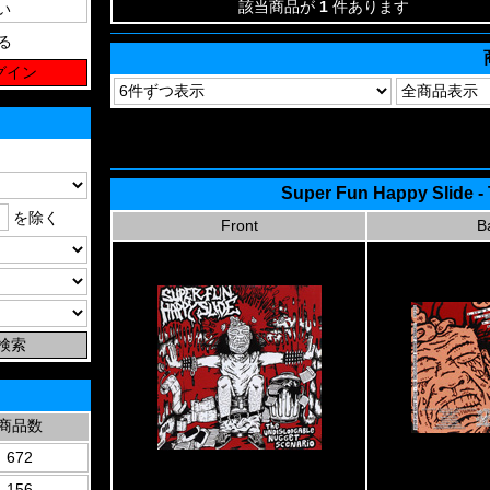
該当商品が
1
件あります
る
Super Fun Happy Slide -
を除く
Front
B
商品数
672
156