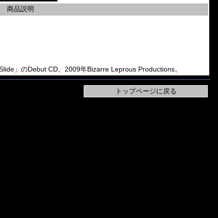
商品説明
de」のDebut CD。2009年Bizarre Leprous Productions。