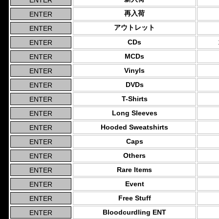
再入荷
アウトレット
CDs
MCDs
Vinyls
DVDs
T-Shirts
Long Sleeves
Hooded Sweatshirts
Caps
Others
Rare Items
Event
Free Stuff
Bloodcurdling ENT