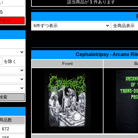
該当商品が
1
件あります
る
Cephalotripsy - Arcane Ri
を除く
Front
B
商品数
672
156