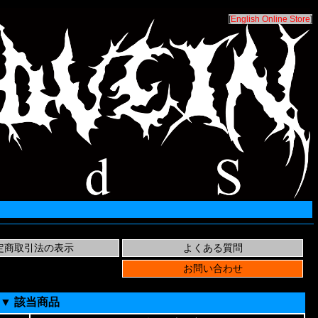
[
English Online Store
]
▼ 該当商品