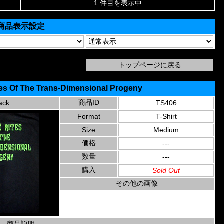
1 件目を表示中
商品表示設定
tes Of The Trans-Dimensional Progeny
商品ID
ack
TS406
Format
T-Shirt
Size
Medium
価格
---
数量
---
購入
Sold Out
その他の画像