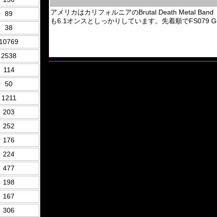
アメリカはカリフォルニアのBrutal Death Metal Ban
89
も6.1オンスとしっかりしています。先着順でFS079 Gutter Ch
38
10769
2538
114
50
1211
203
252
176
224
477
198
167
306