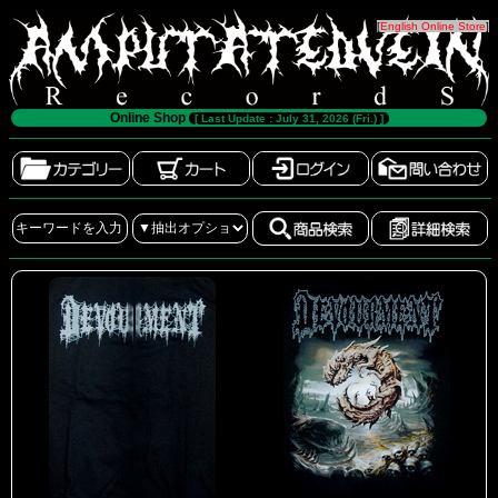
[
English Online Store
]
Online Shop
[ Last Update : July 31, 2026 (Fri.) ]