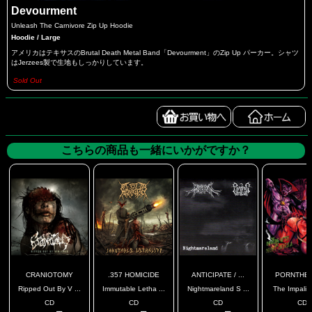
Devourment
Unleash The Carnivore Zip Up Hoodie
Hoodie / Large
アメリカはテキサスのBrutal Death Metal Band「Devourment」のZip Up パーカー。シャツ
はJerzees製で生地もしっかりしています。
Sold Out
こちらの商品も一緒にいかがですか？
CRANIOTOMY
.357 HOMICIDE
ANTICIPATE / ...
PORNTHE
Ripped Out By V ...
Immutable Letha ...
Nightmareland S ...
The Impaling
CD
CD
CD
CD