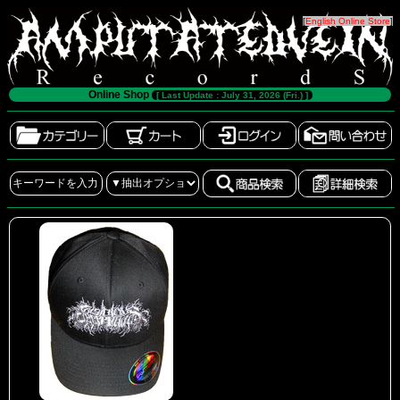
[
English Online Store
]
Online Shop
[ Last Update : July 31, 2026 (Fri.) ]