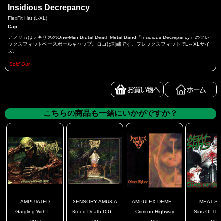
Insidious Decrepancy
FlexFit Hat (L-XL)
Cap
アメリカはテキサスのOne-Man Brutal Death Metal Band「Insidious Decrepancy」のフレ
ックスフィットベースボールキャップ。ロゴは刺繍です。フレックスフィットでL～XLサイ
ズ。
Sold Out
こちらの商品も一緒にいかがですか？
AMPUTATED
SENSORY AMUSIA
AMPULEX DEME ...
MEAT SH
Gargling With I ...
Breed Death DIG ...
Crimson Highway
Sins Of The