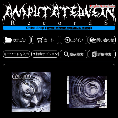
[
English Online Store
]
Online Shop
[ Last Update : July 31, 2026 (Fri.) ]