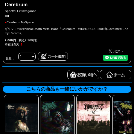
Cerebrum
Spectral Extravagance
CD
●
Cerebrum MySpace
ギリシャのTechnical Death Metal Band「Cerebrum」のDebut CD。2009年Lacerated Ene
my Records。
2,000円
（税込2,200円）
※在庫残り
2
数量：
こちらの商品も一緒にいかがですか？