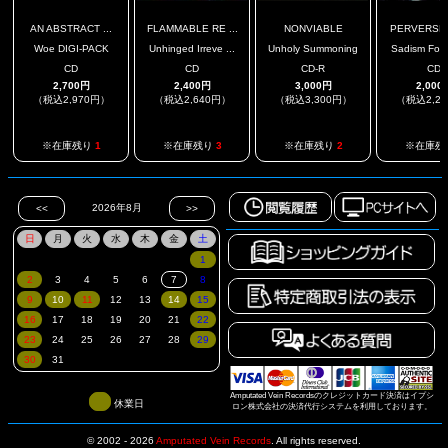
AN ABSTRACT ...
FLAMMABLE RE ...
NONVIABLE
PERVERSE I
Woe DIGI-PACK
Unhinged Irreve ...
Unholy Summoning
Sadism For E
CD
CD
CD-R
CD
2,700円
2,400円
3,000円
2,000
（税込2,970円）
（税込2,640円）
（税込3,300円）
（税込2,2
※在庫残り
1
※在庫残り
3
※在庫残り
2
※在庫残
Amputated Vein Recordsのクレジットカード決済はイプシ
休業日
ロン株式会社の決済代行システムを利用しております。
© 2002 - 2026
Amputated Vein Records
.
All rights reserved.