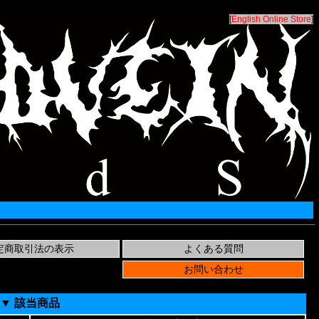
[
English Online Store
]
▼ 該当商品