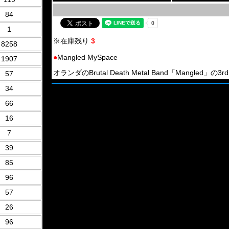
84
1
※在庫残り
3
8258
●
Mangled MySpace
1907
オランダのBrutal Death Metal Band「Mangled」の3r
57
34
66
16
7
39
85
96
57
26
96