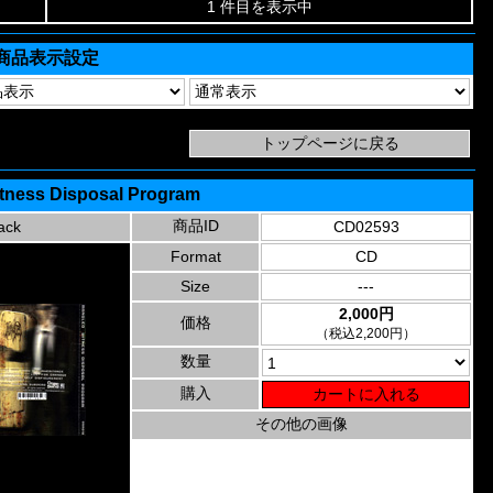
1 件目を表示中
商品表示設定
itness Disposal Program
商品ID
ack
CD02593
Format
CD
Size
---
2,000円
価格
（税込2,200円）
数量
購入
その他の画像