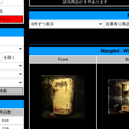
該当商品が
1
件あります
る
Mangled - W
を除く
Front
B
商品数
518
119