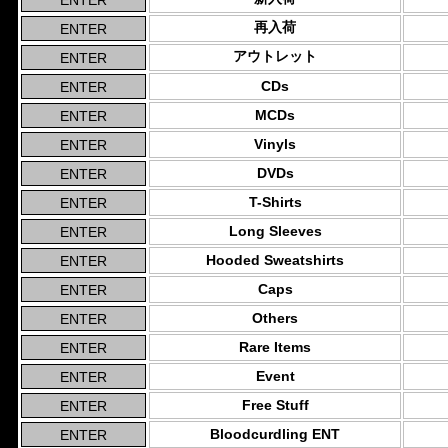
再入荷
アウトレット
CDs
MCDs
Vinyls
DVDs
T-Shirts
Long Sleeves
Hooded Sweatshirts
Caps
Others
Rare Items
Event
Free Stuff
Bloodcurdling ENT