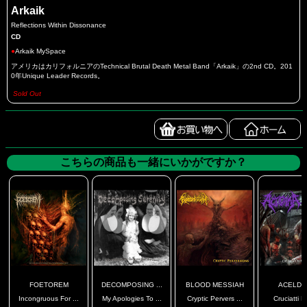
Arkaik
Reflections Within Dissonance
CD
●
Arkaik MySpace
アメリカはカリフォルニアのTechnical Brutal Death Metal Band「Arkaik」の2nd CD。201
0年Unique Leader Records。
Sold Out
こちらの商品も一緒にいかがですか？
FOETOREM
DECOMPOSING ...
BLOOD MESSIAH
ACELDA
Incongruous For ...
My Apologies To ...
Cryptic Pervers ...
Cruciatti M