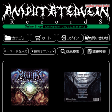
[
English Online Store
]
Online Shop
[ Last Update : July 31, 2026 (Fri.) ]