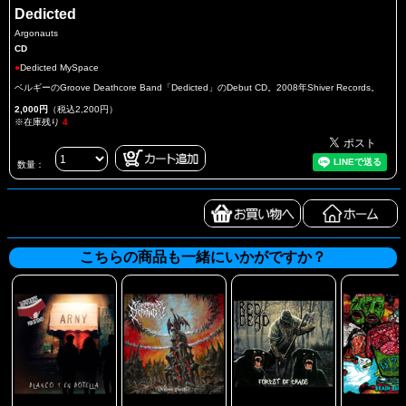
Dedicted
Argonauts
CD
●
Dedicted MySpace
ベルギーのGroove Deathcore Band「Dedicted」のDebut CD。2008年Shiver Records。
2,000円
（税込2,200円）
※在庫残り
4
数量：
こちらの商品も一緒にいかがですか？