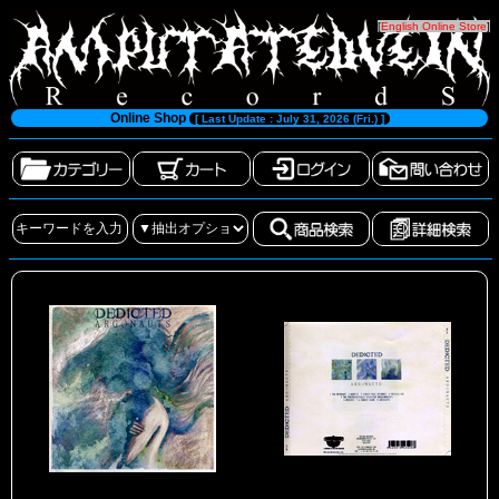
[
English Online Store
]
Online Shop
[ Last Update : July 31, 2026 (Fri.) ]