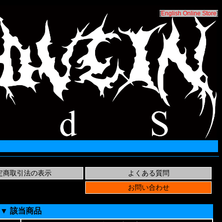
[
English Online Store
]
▼ 該当商品