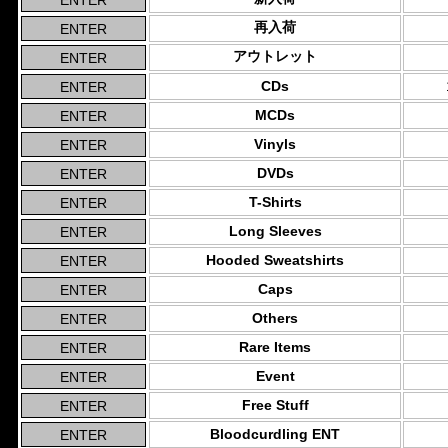
再入荷
アウトレット
CDs
MCDs
Vinyls
DVDs
T-Shirts
Long Sleeves
Hooded Sweatshirts
Caps
Others
Rare Items
Event
Free Stuff
Bloodcurdling ENT