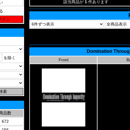
該当商品が
1
件あります
る
Domination Through
を除く
Front
B
商品数
672
156