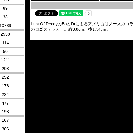
89
38
Lust Of DecayのBaとDrによるアメリカはノースカロライナのBrut
10769
のロゴステッカー。縦3.8cm、横17.4cm。
2538
114
50
1211
203
252
176
224
477
198
167
306