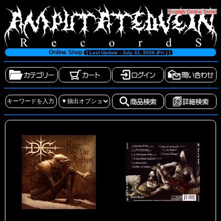
[
English Online Store
]
Online Shop
[ Last Update : July 31, 2026 (Fri.) ]