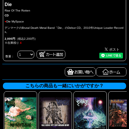
Die
Rise Of The Rotten
CD
●
Die MySpace
デンマークのBrutal Death Metal Band「Die」のDebut CD。2010年Unique Leader Record
s。
2,000円
（税込2,200円）
※在庫残り
4
数量：
こちらの商品も一緒にいかがですか？