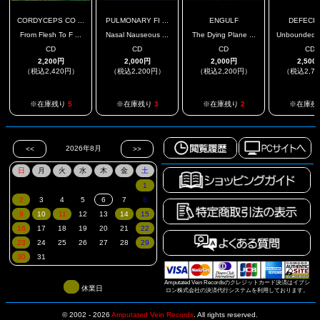
CORDYCEPS CO ...
PULMONARY FI ...
ENGULF
DEFECH
From Flesh To F ...
Nasal Nauseous ...
The Dying Plane ...
Unbounded DI
CD
CD
CD
CD
2,200円
2,000円
2,000円
2,500
（税込2,420円）
（税込2,200円）
（税込2,200円）
（税込2,7
※在庫残り
5
※在庫残り
3
※在庫残り
2
※在庫残
Amputated Vein Recordsのクレジットカード決済はイプシ
休業日
ロン株式会社の決済代行システムを利用しております。
© 2002 - 2026
Amputated Vein Records
.
All rights reserved.