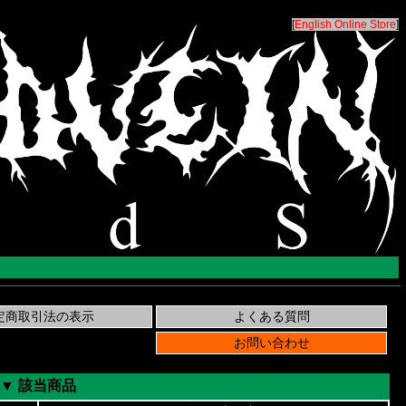
[
English Online Store
]
▼ 該当商品