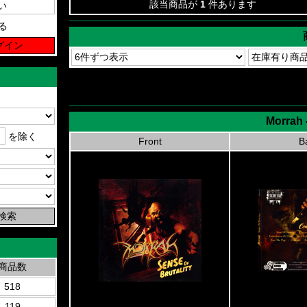
該当商品が
1
件あります
る
Morrah -
を除く
Front
B
商品数
518
119