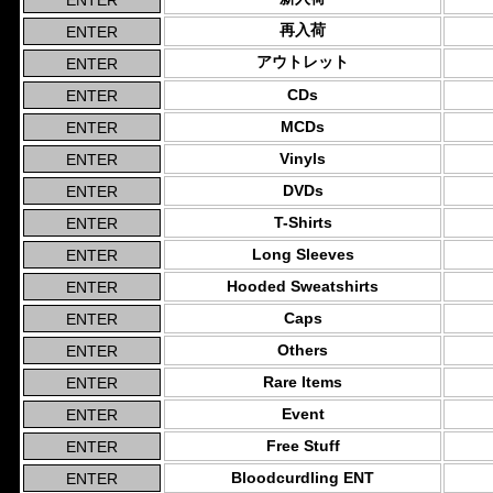
再入荷
アウトレット
CDs
MCDs
Vinyls
DVDs
T-Shirts
Long Sleeves
Hooded Sweatshirts
Caps
Others
Rare Items
Event
Free Stuff
Bloodcurdling ENT