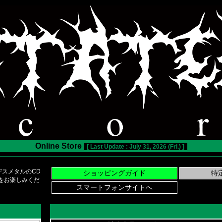
Online Store
[ Last Update : July 31, 2026 (Fri.) ]
スメタルのCD
い物をお楽しみくだ