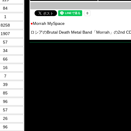
84
1
●
Morrah MySpace
8258
ロシアのBrutal Death Metal Band「Morrah」の2nd CD
1907
57
34
66
16
7
39
85
96
57
26
96