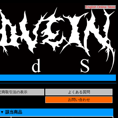
[
English Online Store
]
▼ 該当商品