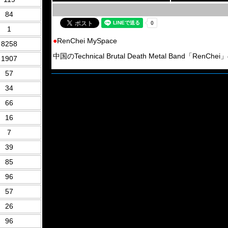
84
1
●
RenChei MySpace
8258
中国のTechnical Brutal Death Metal Band「RenCh
1907
57
34
66
16
7
39
85
96
57
26
96