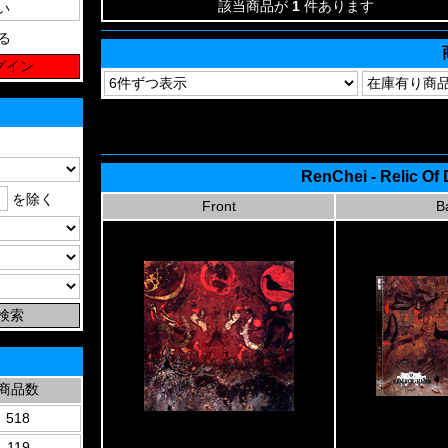
該当商品が
1
件あります
る
RenChei - Relic Of
を除く
Front
B
商品数
518
119