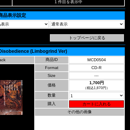
1 件目を表示中
商品表示設定
 Disobedience (Limbogrind Ver)
商品ID
ack
MCD0504
Format
CD-R
Size
---
1,700円
価格
（税込1,870円）
数量
購入
その他の画像