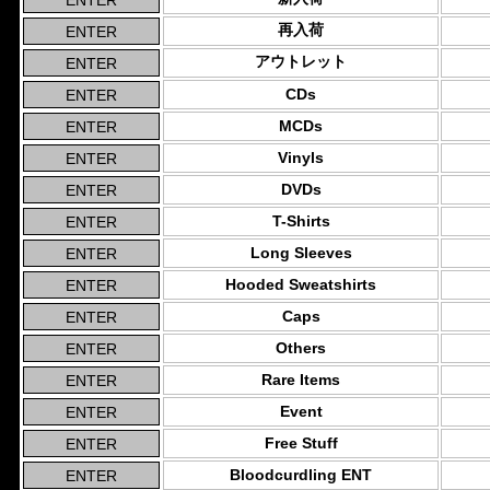
再入荷
アウトレット
CDs
MCDs
Vinyls
DVDs
T-Shirts
Long Sleeves
Hooded Sweatshirts
Caps
Others
Rare Items
Event
Free Stuff
Bloodcurdling ENT