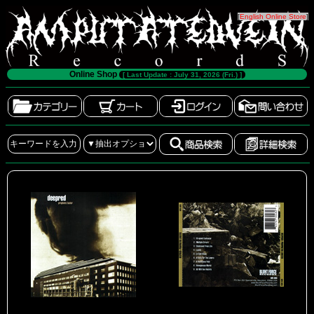
[
English Online Store
]
Online Shop
[ Last Update : July 31, 2026 (Fri.) ]