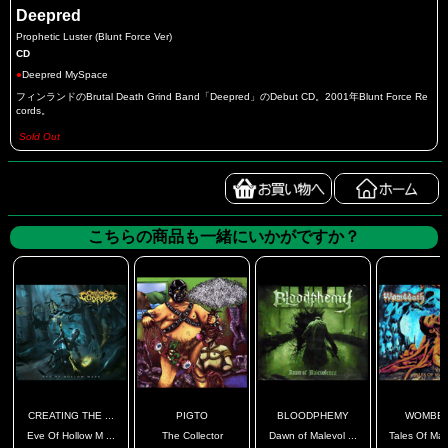
Deepred
Prophetic Luster (Blunt Force Ver)
CD
●
Deepred MySpace
フィンランドのBrutal Death Grind Band「Deepred」のDebut CD。2001年Blunt Force Re
cords。
Sold Out
こちらの商品も一緒にいかがですか？
CREATING THE ...
PIGTO
BLOODPHEMY
WOMBB
Eve Of Hollow M ...
The Collector
Dawn of Malevol ...
Tales Of Mad