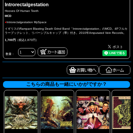
Introrectalgestation
Hooves Of Human Teeth
MCD
●
Introrectalgestation MySpace
イギリスのRampant Blasting Death Grind Band「Introrectalgestation」のMCD。4Pフルカ
ラーブックレット、リバーシブルキャップ（帯）付き。2010年Amputated Vein Records。
1,700円
（税込1,870円）
数量：
こちらの商品も一緒にいかがですか？