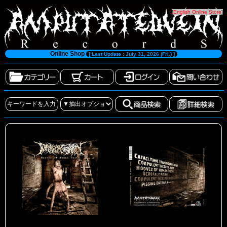
[
English Online Store
]
Online Shop
[ Last Update : July 31, 2026 (Fri.) ]