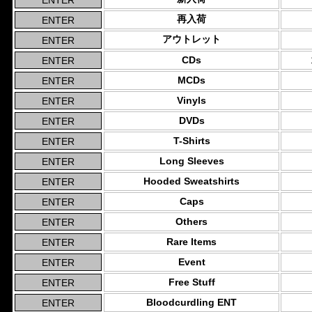
再入荷
アウトレット
CDs
MCDs
Vinyls
DVDs
T-Shirts
Long Sleeves
Hooded Sweatshirts
Caps
Others
Rare Items
Event
Free Stuff
Bloodcurdling ENT