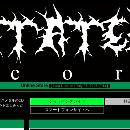
Online Store
[ Last Update : July 31, 2026 (Fri.) ]
スメタルのCD
い物をお楽しみくだ