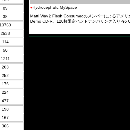
●
Hydrocephalic MySpace
89
Matti WayとFlesh Consumedのメンバーによるアメリカは
38
Demo CD-R。120枚限定ハンドナンバリング入りPro CD-
10769
2538
114
50
1211
203
252
176
224
477
198
167
306