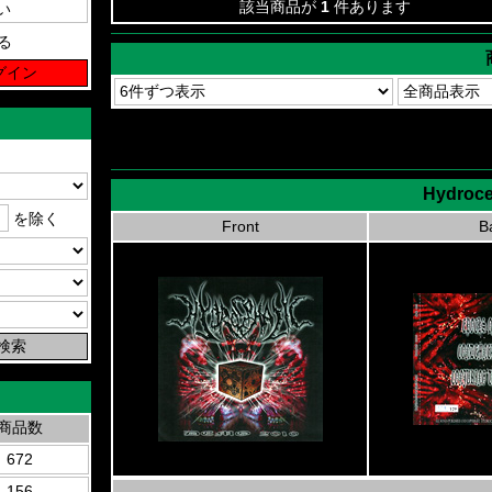
該当商品が
1
件あります
る
Hydroce
を除く
Front
B
商品数
672
156