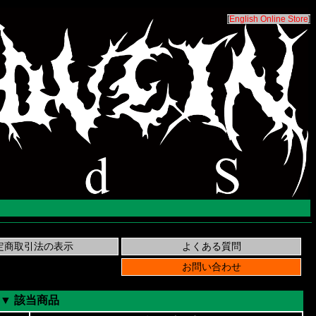
[
English Online Store
]
▼ 該当商品