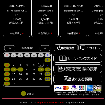
GORE ANIMAL
THORWALD
DISKORD / ATVM
ANAL GR
In The Name Of ...
Diablov Tanec
Bipolarities SP ...
Goreography
CD
CD
CD
CD
2,100円
2,000円
3,000円
2,000
（税込2,310円）
（税込2,200円）
（税込3,300円）
（税込2,2
※在庫残り
4
※在庫残り
4
※在庫残り
3
※在庫残
Amputated Vein Recordsのクレジットカード決済はイプシ
休業日
ロン株式会社の決済代行システムを利用しております。
© 2002 - 2026
Amputated Vein Records
.
All rights reserved.