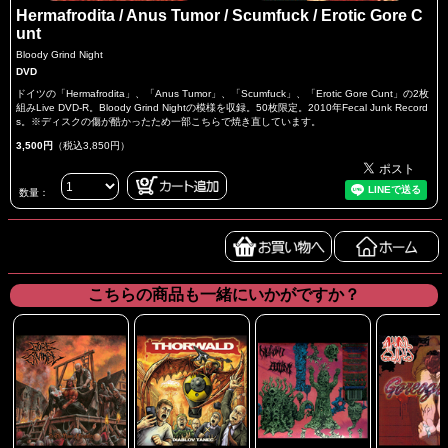
Hermafrodita / Anus Tumor / Scumfuck / Erotic Gore C
unt
Bloody Grind Night
DVD
ドイツの「Hermafrodita」、「Anus Tumor」、「Scumfuck」、「Erotic Gore Cunt」の2枚
組みLive DVD-R。Bloody Grind Nightの模様を収録。50枚限定。2010年Fecal Junk Record
s。※ディスクの傷が酷かったため一部こちらで焼き直しています。
3,500円
（税込3,850円）
数量：
こちらの商品も一緒にいかがですか？