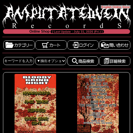
[
English Online Store
]
Online Shop
[ Last Update : July 31, 2026 (Fri.) ]