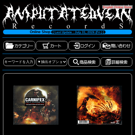
[
English Online Store
]
Online Shop
[ Last Update : July 31, 2026 (Fri.) ]