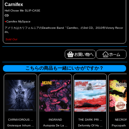
Carnifex
Hell Chose Me SLIP-CASE
CD
●
Carnifex MySpace
アメリカはカリフォルニアのDeathcore Band「Carnifex」の3rd CD。2010年Victory Recor
ds。
Sold Out
こちらの商品も一緒にいかがですか？
CARNIVOROUS ...
INGRAND
THE DARK PRI ...
NECRORI
Grotesque Inhum ...
Autopsia De La ...
Deformity Of Hu ...
Psycopath Pa