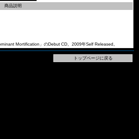
商品説明
ant Mortification」のDebut CD。2009年Self Released。