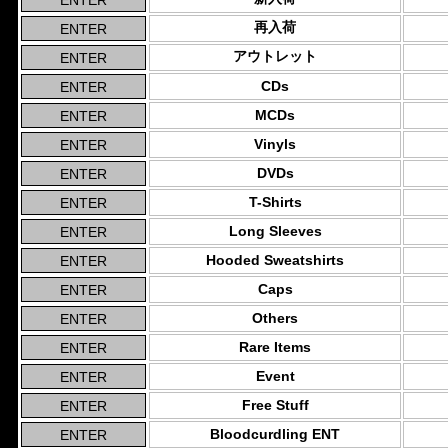
再入荷
アウトレット
CDs
MCDs
Vinyls
DVDs
T-Shirts
Long Sleeves
Hooded Sweatshirts
Caps
Others
Rare Items
Event
Free Stuff
Bloodcurdling ENT