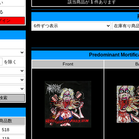
該当商品が
1
件あります
る
Predominant Mortific
を除く
Front
B
商品数
518
119