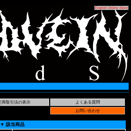
[
English Online Store
]
▼ 該当商品