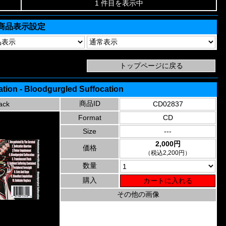
1 件目を表示中
商品表示設定
ation - Bloodgurgled Suffocation
商品ID
ack
CD02837
Format
CD
Size
---
2,000円
価格
（税込2,200円）
数量
購入
その他の画像