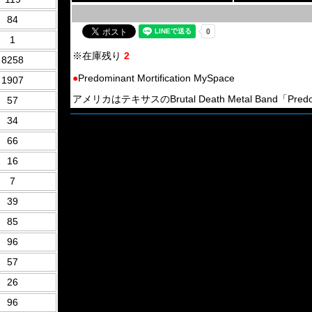
84
1
※在庫残り
2
8258
●
Predominant Mortification MySpace
1907
アメリカはテキサスのBrutal Death Metal Band「Predomin
57
34
66
16
7
39
85
96
57
26
96