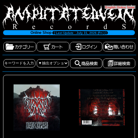
[
English Online Store
]
Online Shop
[ Last Update : July 31, 2026 (Fri.) ]