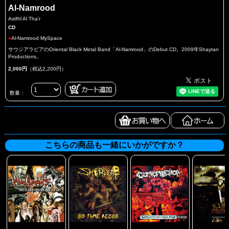
Al-Namrood
Astfhl Al Tha'r
CD
●
Al-Namrood MySpace
サウジアラビアのOriental Black Metal Band「Al-Namrood」のDebut CD。2009年Shaytan
Productions。
2,000円
（税込2,200円）
数量：
こちらの商品も一緒にいかがですか？