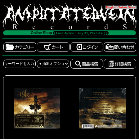
[
English Online Store
]
Online Shop
[ Last Update : July 31, 2026 (Fri.) ]