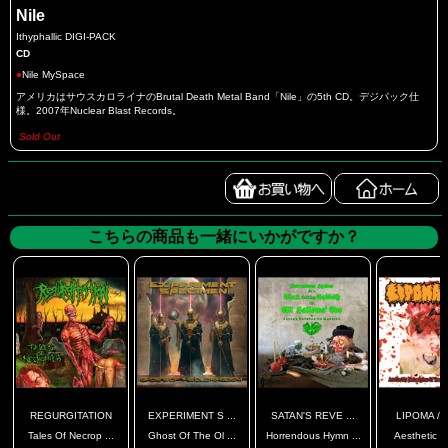
Nile
Ithyphallic DIGI-PACK
CD
●
Nile MySpace
アメリカはサウスカロライナのBrutal Death Metal Band「Nile」の5th CD。デジパック仕
様。2007年Nuclear Blast Records。
Sold Out
こちらの商品も一緒にいかがですか？
REGURGITATION
EXPERIMENT S ...
SATAN'S REVE ...
LIPOMA / S
Tales Of Necrop ...
Ghost Of The Ol ...
Horrendous Hymn ...
Aesthetic Pr