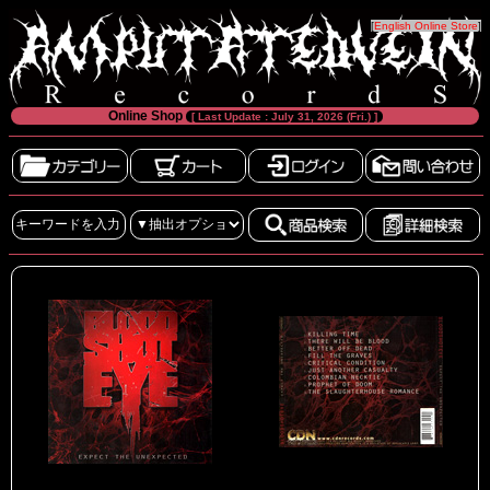
[
English Online Store
]
Online Shop
[ Last Update : July 31, 2026 (Fri.) ]