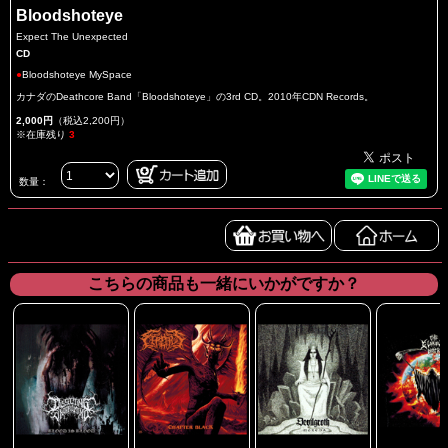
Bloodshoteye
Expect The Unexpected
CD
●
Bloodshoteye MySpace
カナダのDeathcore Band「Bloodshoteye」の3rd CD。2010年CDN Records。
2,000円
（税込2,200円）
※在庫残り
3
数量：
こちらの商品も一緒にいかがですか？