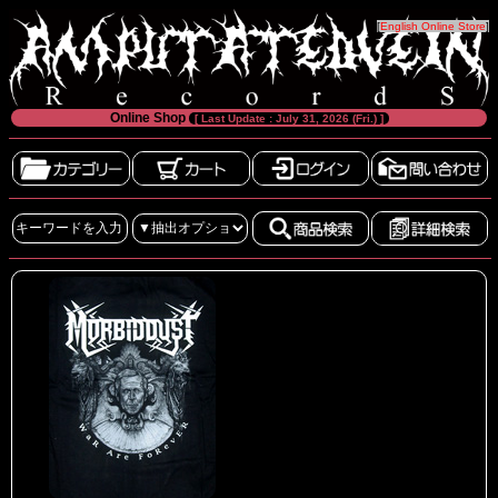
[
English Online Store
]
Online Shop
[ Last Update : July 31, 2026 (Fri.) ]