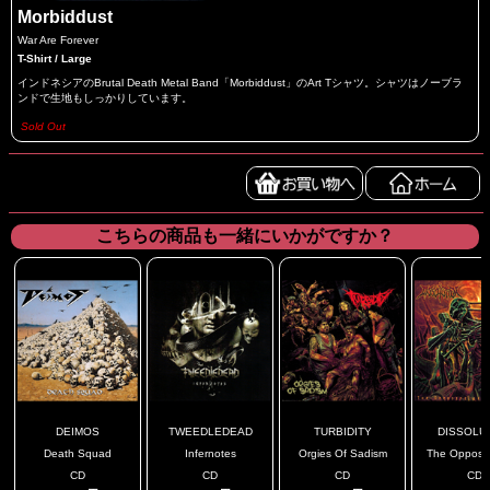
Morbiddust
War Are Forever
T-Shirt / Large
インドネシアのBrutal Death Metal Band「Morbiddust」のArt Tシャツ。シャツはノーブラ
ンドで生地もしっかりしています。
Sold Out
こちらの商品も一緒にいかがですか？
DEIMOS
TWEEDLEDEAD
TURBIDITY
DISSOLU
Death Squad
Infernotes
Orgies Of Sadism
The Opposite
CD
CD
CD
CD