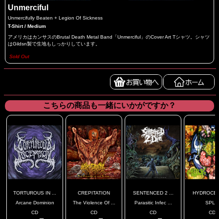
Unmerciful
Unmercifully Beaten + Legion Of Sickness
T-Shirt / Medium
アメリカはカンサスのBrutal Death Metal Band「Unmerciful」のCover Art Tシャツ。シャツ
はGildsn製で生地もしっかりしています。
Sold Out
こちらの商品も一緒にいかがですか？
TORTUROUS IN ...
CREPITATION
SENTENCED 2 ...
HYDROCELE 
Arcane Dominion
The Violence Of ...
Parasitic Infec ...
SPLI
CD
CD
CD
CD