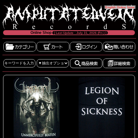
[
English Online Store
]
Online Shop
[ Last Update : July 31, 2026 (Fri.) ]